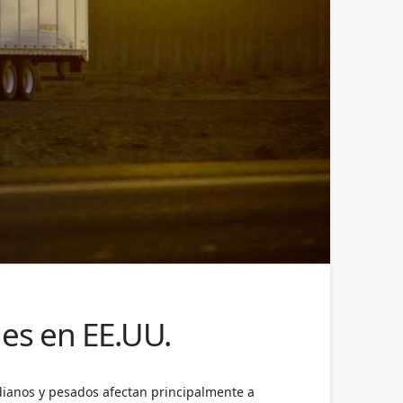
nes en EE.UU.
dianos y pesados afectan principalmente a