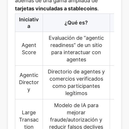
además de una gama ampliada de
tarjetas vinculadas a stablecoins
.
Iniciativ
¿Par
¿Qué es?
a
pri
Evaluación de “agentic
Agent
readiness” de un sitio
Comer
Score
para interactuar con
s 
agentes
Directorio de agentes y
C
Agentic
comercios verificados
pl
Director
como participantes
agent
y
legítimos
Modelo de IA para
Large
mejorar
a
Transac
fraude/autorización y
co
tion
reducir falsos declives