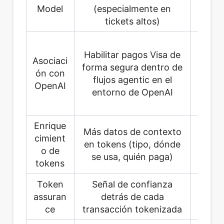
tra
Model
(especialmente en
m
tickets altos)
Usu
Habilitar pagos Visa de
plat
Asociaci
forma segura dentro de
co
ón con
flujos agentic en el
OpenAI
entorno de OpenAI
e
con
Enrique
Más datos de contexto
Emiso
cimient
en tokens (tipo, dónde
, r
o de
se usa, quién paga)
tokens
Token
Señal de confianza
Ri
assuran
detrás de cada
a
ce
transacción tokenizada