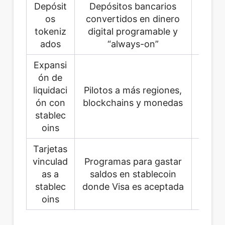
Depósit
Depósitos bancarios
os
convertidos en dinero
infr
tokeniz
digital programable y
ados
“always-on”
Expansi
ón de
Ban
liquidaci
Pilotos a más regiones,
o
ón con
blockchains y monedas
tra
stablec
oins
Tarjetas
Con
vinculad
Programas para gastar
em
as a
saldos en stablecoin
b
stablec
donde Visa es aceptada
oins