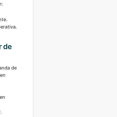
n:
nte.
erativa.
r de
manda de
 en
 en
.