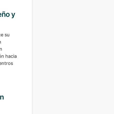
eño y
ce su
n
en
ón hacia
entros
ón