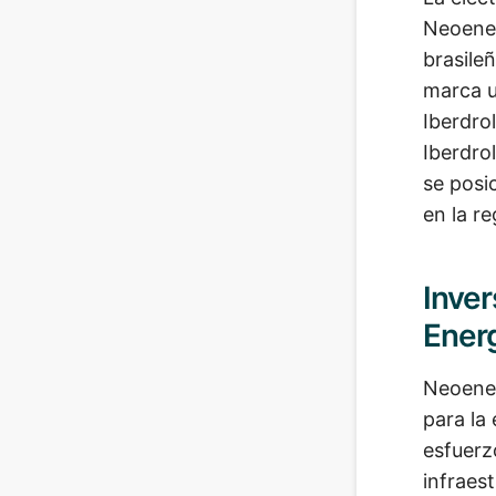
Neoener
brasile
marca u
Iberdro
Iberdro
se posi
en la re
Inver
Ener
Neoener
para la
esfuerz
infraes