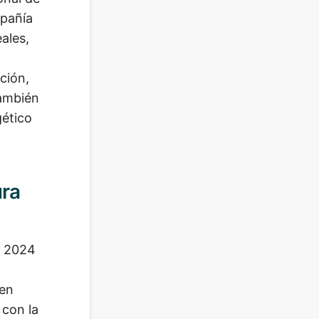
mpañía
ales,
ción,
también
gético
ura
n 2024
 en
 con la