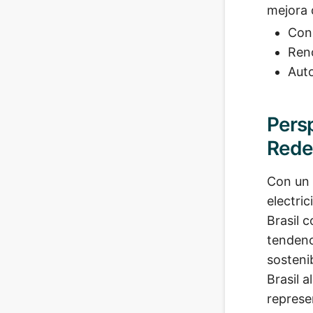
mejora 
Cons
Reno
Auto
Persp
Redes
Con un 
electric
Brasil 
tendenci
sosteni
Brasil 
represe