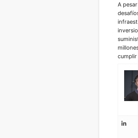
A pesar
desafío
infraes
inversi
suminis
millone
cumplir