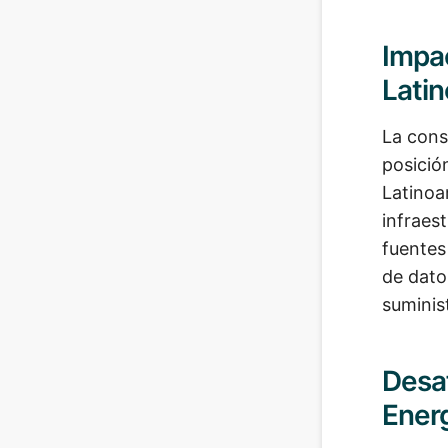
Impac
Lati
La cons
posició
Latinoa
infraes
fuentes
de dato
suminis
Desaf
Ener