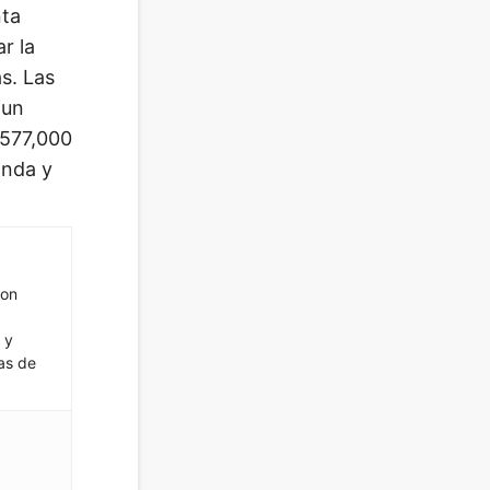
nta
r la
s. Las
 un
 577,000
anda y
con
 y
as de