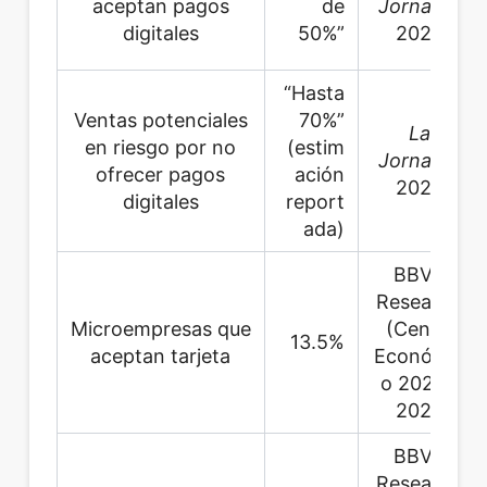
aceptan pagos
de
Jornada
,
digitales
50%”
2026
“Hasta
Ventas potenciales
70%”
La
en riesgo por no
(estim
Jornada
,
ofrecer pagos
ación
2026
digitales
report
ada)
BBVA
Research
Microempresas que
(Censo
13.5%
aceptan tarjeta
Económic
o 2023),
2025
BBVA
Research