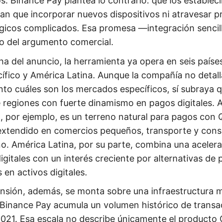
s. Binance Pay plantea lo contrario: que los establec
an que incorporar nuevos dispositivos ni atravesar 
gicos complicados. Esa promesa —integración sencil
eo del argumento comercial.
cha del anuncio, la herramienta ya opera en seis paíse
cífico y América Latina. Aunque la compañía no detall
nto cuáles son los mercados específicos, sí subraya 
e regiones con fuerte dinamismo en pagos digitales. A
o, por ejemplo, es un terreno natural para pagos con
extendido en comercios pequeños, transporte y con
no. América Latina, por su parte, combina una aceler
igitales con un interés creciente por alternativas de
 en activos digitales.
nsión, además, se monta sobre una infraestructura 
 Binance Pay acumula un volumen histórico de transa
021. Esa escala no describe únicamente el producto 