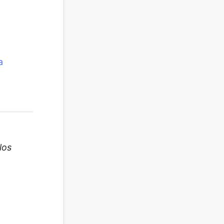
a
los