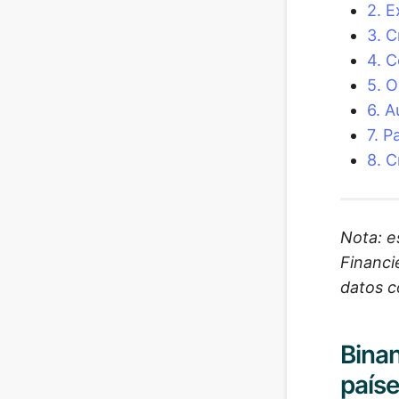
2. E
3. C
4. C
5. O
6. 
7. P
8. C
Nota: e
Financi
datos c
Binan
país