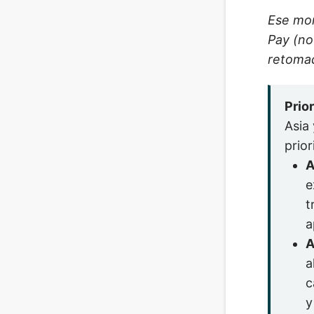
Ese mon
Pay (no
retomad
Prio
Asia
prior
A
e
t
a
A
a
c
y