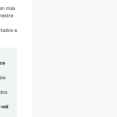
 en más
imestre
ctados a
ica
sia
dos
 mil