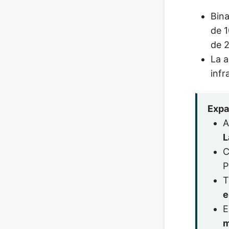
Bina
de 1
de 
La a
infr
Expa
A
L
C
P
T
e
E
m