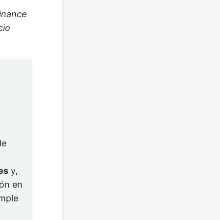
inance
cio
de
es
y,
ión en
imple