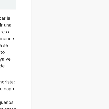
ar la
ir una
res a
Binance
a se
sto
 ya ve
 de
norista:
de pago
equeños