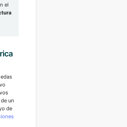
n el
ctura
rica
nedas
ivo
evos
 de un
yo de
ciones