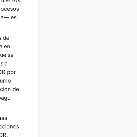
imientos
procesos
la— es
s de
a en
que se
sia
 QR por
sumo
ación de
 pago
más
cciones
QR,