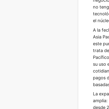
negocio
no teng
tecnoló
el núcl
A la fe
Asia Pa
este pu
trata d
Pacífic
su uso 
cotidia
pagos d
basadas
La expa
amplia:
desde 2