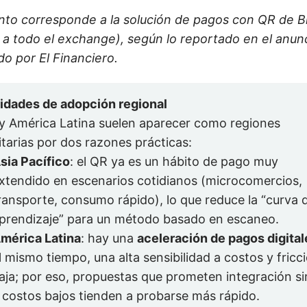
to corresponde a la solución de pagos con QR de B
 a todo el exchange), según lo reportado en el anun
o por El Financiero.
ridades de adopción regional
 y América Latina suelen aparecer como regiones
itarias por dos razones prácticas:
sia Pacífico
: el QR ya es un hábito de pago muy
xtendido en escenarios cotidianos (microcomercios,
ransporte, consumo rápido), lo que reduce la “curva 
prendizaje” para un método basado en escaneo.
mérica Latina
: hay una
aceleración de pagos digital
l mismo tiempo, una alta sensibilidad a costos y fricc
aja; por eso, propuestas que prometen integración s
 costos bajos tienden a probarse más rápido.