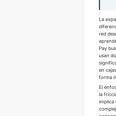
La expa
diferen
red des
aprende
Pay bus
usan di
signifi
en caja
forma i
El enfo
la fric
implica
complej