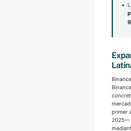
L
p
g
Expa
Latin
Binance
Binance
concret
mercado
primer 
2025— 
median